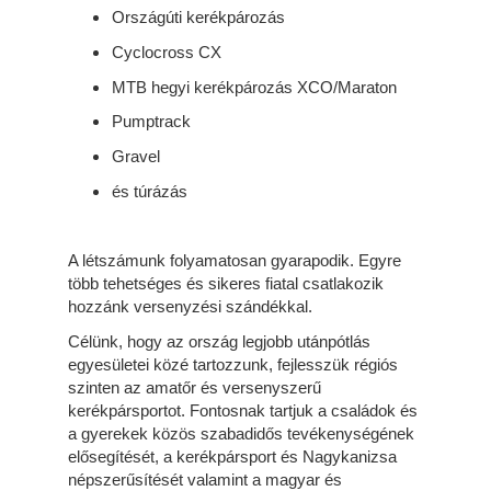
Országúti kerékpározás
Cyclocross CX
MTB hegyi kerékpározás XCO/Maraton
Pumptrack
Gravel
és túrázás
A létszámunk folyamatosan gyarapodik. Egyre
több tehetséges és sikeres fiatal csatlakozik
hozzánk versenyzési szándékkal.
Célünk, hogy az ország legjobb utánpótlás
egyesületei közé tartozzunk, fejlesszük régiós
szinten az amatőr és versenyszerű
kerékpársportot. Fontosnak tartjuk a családok és
a gyerekek közös szabadidős tevékenységének
elősegítését, a kerékpársport és Nagykanizsa
népszerűsítését valamint a magyar és